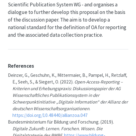
Scientific Publication System WG - and organises a
dialogue to further develop this proposal on the basis
of the discussion paper. The aim is to develop a
national standard for the definition of OA for reporting
and the associated data collection practice.
References
Deinzer, G., Geschuhn, K., Mittermaier, B., Pampel, H., Retzlaff,
E., Seeh, S., & Siegert, O. (2022).
Open-Access-Reporting –
Kriterien und Erhebungspraxis
:
Diskussionspapier der AG
Wissenschaftliches Publikationssystem in der
Schwerpunktinitiative „Digitale Information“ der Allianz der
deutschen Wissenschaftsorganisationen
.
https://doi.org/10.48440/allianzoa.047
Bundesministerium für Bildung und Forschung. (2019).
Digitale Zukunft: Lernen. Forschen. Wissen. Die
Digitalstrategie des BMBF
.
https://www.bildung-